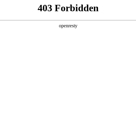
产品及服务
行业解决方案
合作伙伴
投资者关系
2025年度科技价值上市公司
纪经济报道承办的南方财经论坛2025年会在广州成功举行。论坛期间，NO钱
。